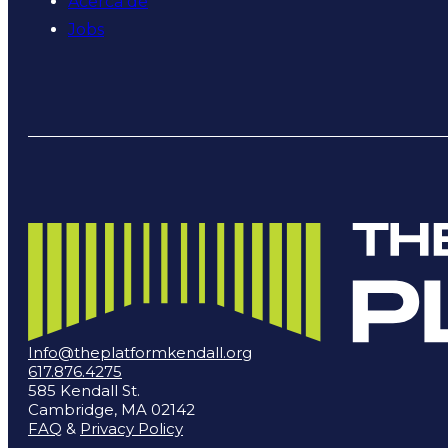
Acerca de
Jobs
Info@theplatformkendall.org
617.876.4275
585 Kendall St.
Cambridge, MA 02142
FAQ
&
Privacy Policy