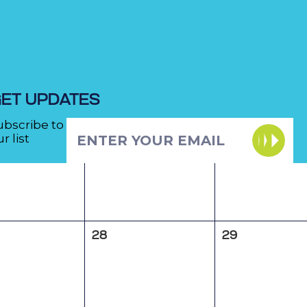
21
22
ET UPDATES
ubscribe to
r list
28
29