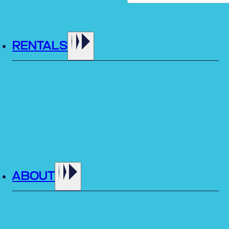
URSDAY
FRIDAY
SATURD
RENTALS
31
01
07
08
ABOUT
14
15