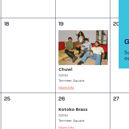
18
19
20
G
S
ou
Chuwi
10PM
Termeer Square
More Info
25
26
27
Kotoko Brass
10PM
Termeer Square
More Info