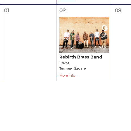
01
02
03
Rebirth Brass Band
10PM
Termeer Square
More Info