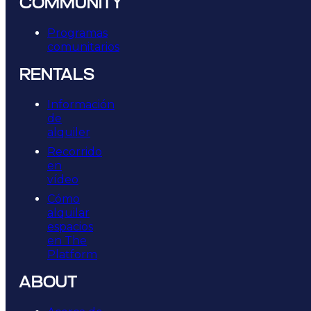
COMMUNITY
Programas
comunitarios
RENTALS
Información
de
alquiler
Recorrido
en
vídeo
Cómo
alquilar
espacios
en The
Platform
ABOUT