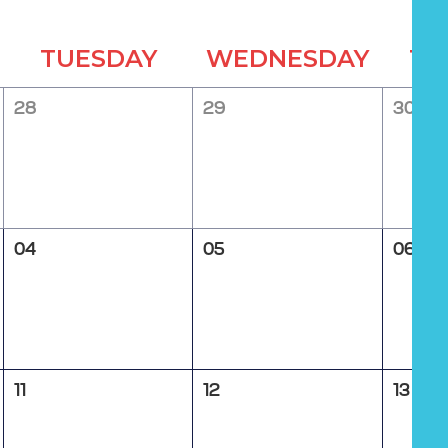
TUESDAY
WEDNESDAY
TH
28
29
30
04
05
06
11
12
13